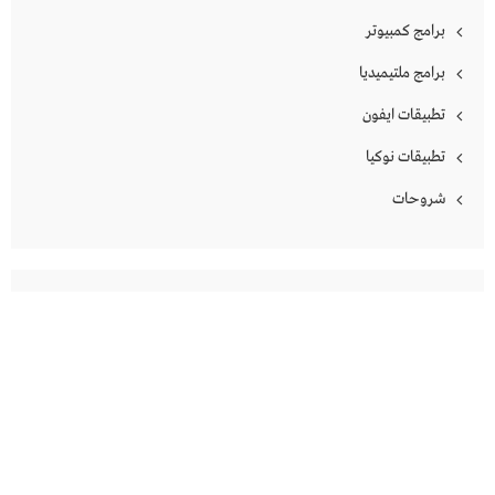
برامج كمبيوتر
برامج ملتيميديا
تطبيقات ايفون
تطبيقات نوكيا
شروحات