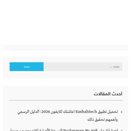
البحث
عن:
أحدث المقالات
تحميل تطبيق Eashahtech اعاشتك للايفون 2026: الدليل الرسمي
وأهمهم تحقيق ذلك
لعبة فكرمان Fuckerman Rv Apk النسخة الأصلية للاندرويد من ميديا