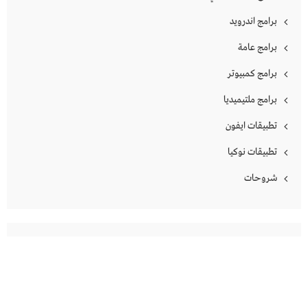
برامج اندرويد
برامج عامة
برامج كمبيوتر
برامج ملتيميديا
تطبيقات ايفون
تطبيقات نوكيا
شروحات