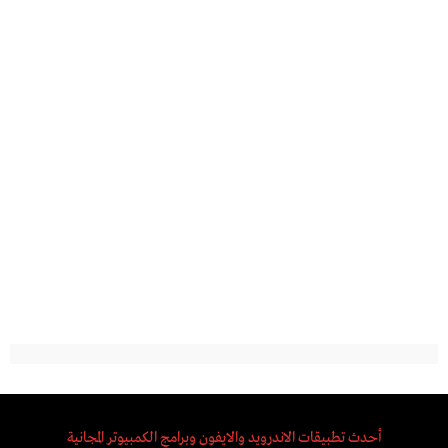
أحدث تطبيقات الاندرويد والايفون وبرامج الكمبيوتر المجانية