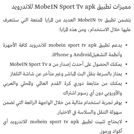
مميزات تطبيق MobeIN Sport Tv apk للاندرويد
يتضمن تطبيق MobeIN tv العديد من المزايا الممتعة التي ستتعرف
عليها خلال الاستخدام، ومن هذه المزايا:
يدعم تطبيق mobein sport tv apk للاندرويد كافة الأجهزة
وأنظمة التشغيلAndroid و iPhone.
يمكنك الحصول على أحدث إصدار من MobeIN Sport Tv a
يمتاز بالسرعة بنقل البث المباشر وغير متأخر عن شاشة التلفاز
يمكنك من متابعة دوري كرة القدم العالمي والمحلي والعربي
والأوروبي دون أي رسوم اشتراك
يوفر تجربة استخدام مثالية من خلال الواجهة الرائعة التي تضمن
سهولة التنقل والسلاسة في الاختيار.
لايحتاج تثبيت تطبيق mobein sport tv apk للاندرويد أي
أكواد ورموز.