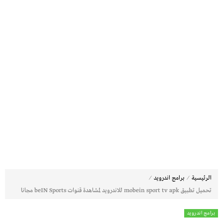
⁄
⁄
الرئيسية
برامج اندرويد
تحميل تطبيق mobein sport tv apk للاندرويد لمشاهدة قنوات beIN Sports مجانا
برامج اندرويد