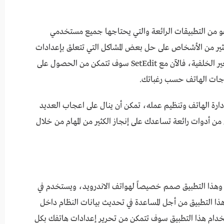
 البحث عن تطبيق SetEdit للاندرويد 2023 وهو من التطبيقات الرائعة والتي يحتاجها جميع مستخدمي
كثير من الأشخاص على حل بعض المشاكل التي تتعلق بإعدادات
الجهاز، مثل تغير النغمات أو تغير لغة الجهاز أو تغير الخلفية، فالآن مع SetEdit سوف تتمكن من الحصول على
جات الهاتف حسب رغباتك.
لتسهيلات التي يقدمها تطبيق SetEdit في إدارة الهاتف وتنظيم عمله، تمكن أن ينال على اعجاب العديد
من أدوات رائعة تساعدك على إنجاز الكثير من المهام من خلال
علية عالية وهذا التطبيق صمم خصيصاً لهواتف الاندرويد، ويستخدم في
هذا التطبيق من أجل المساعدة في تحديث بيانات النظام داخل
دام هذا التطبيق سوف تتمكن من تحرير إعدادات هاتفك بكل