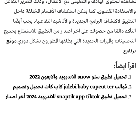
لمشاهدة المحتوى الهادف والتعليمي مع الأطفال، وذلك لتعزيز التفاعل
والاستفادة القصوى. كما يمكن استكشاف الأقسام المختلفة داخل
التطبيق لاكتشاف البرامج الجديدة والأناشيد التفاعلية. يجب أيضًا
التأكد دائمًا من حصولك على اخر اصدار من التطبيق للاستمتاع بجميع
التحسينات والميزات الجديدة التي يطلقها المطورون بشكل دوري.
موقع
برنامج
اقرأ ايضاً:
تحميل تطبيق سنو snow للاندرويد والايفون 2022
قوالب jalebi baby capcut ter كاب كات تحميل وتصميم
تحميل تطبيق snaptik app tiktok للاندرويد 2024 أخر اصدار