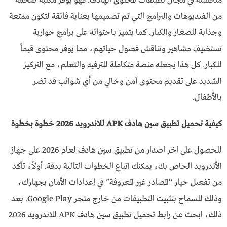
منافسيه في مجال تطبيقات المحتوى الهادف. فهو يوفر مكتبة ضخمة
من الفيديوهات والبرامج التي تم تصميمها بعناية فائقة لتكون ممتعة
وجذابة للصغار والكبار. كما يتميز باحتوائه على برامج حوارية
تستضيف مشاهير وتناقش فصول حياتهم، مما يوفر محتوى قيماً
للكبار. كل هذا يجعله منصة متكاملة للترفيه والتعلم، مع التركيز
الشديد على تقديم محتوى آمن وخالي من أي شوائب قد تضر
بالأطفال.
كيفية تحميل تطبيق سين هادف APK للاندرويد 2026 خطوة بخطوة
للحصول على اخر اصدار من تطبيق سين هادف لعام 2026 على جهاز
الأندرويد الخاص بك، يمكنك اتباع الخطوات التالية بدقة. أولاً، تأكد
من تفعيل خيار “المصادر غير المعروفة” في إعدادات الأمان بجهازك،
وذلك للسماح بتثبيت التطبيقات من خارج متجر Google Play. بعد
ذلك، ابحث عن رابط تحميل تطبيق سين هادف APK للاندرويد 2026