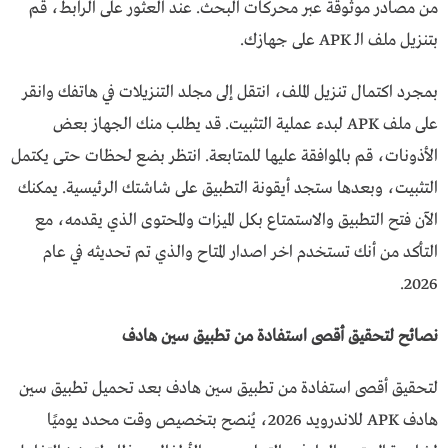
من مصادر موثوقة عبر محركات البحث. عند العثور على الرابط، قم
بتنزيل ملف الـ APK على جهازك.
بمجرد اكتمال تنزيل الملف، انتقل إلى مجلد التنزيلات في هاتفك وانقر
على ملف APK لبدء عملية التثبيت. قد يطلب منك الجهاز بعض
الأذونات، قم بالموافقة عليها للمتابعة. انتظر بضع لحظات حتى يكتمل
التثبيت، وبعدها ستجد أيقونة التطبيق على شاشتك الرئيسية. يمكنك
الآن فتح التطبيق والاستمتاع بكل الميزات والمحتوى الذي يقدمه، مع
التأكد من أنك تستخدم اخر اصدار المتاح والذي تم تحديثه في عام
2026.
نصائح لتحقيق أقصى استفادة من تطبيق سين هادف
لتحقيق أقصى استفادة من تطبيق سين هادف بعد تحميل تطبيق سين
هادف APK للاندرويد 2026، يُنصح بتخصيص وقت محدد يوميًا