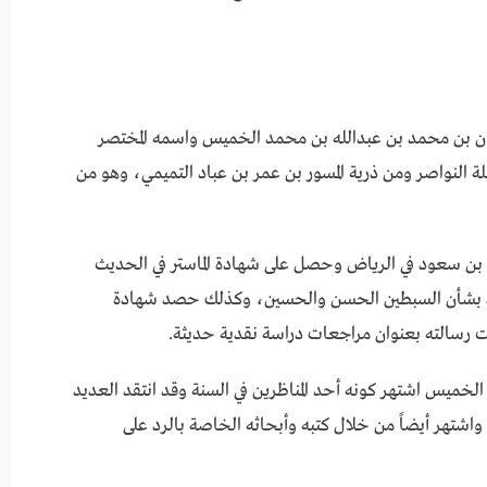
ميس mp3 هو الشيخ عثمان بن محمد بن عبدالله بن محمد الخميس واسمه المختصر
 النواصر ومن ذرية المسور بن عمر بن عباد التميمي، وهو من
بن سعود في الرياض وحصل على شهادة الماستر في الحديث
ردة بشأن السبطين الحسن والحسين، وكذلك حصد شهادة
نت رسالته بعنوان مراجعات دراسة نقدية حديثة.
يس mp3 يذكر أن عثمان الخميس اشتهر كونه أحد المناظرين في السنة وقد انتقد العديد
واشتهر أيضاً من خلال كتبه وأبحاثه الخاصة بالرد على