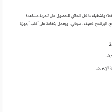
بعد تثبيت المحاكي، قم بتحميل ملف Ostora TV APK وتشغيله داخل المحاكي للحصول على تجربة مشاهدة
يع. البرنامج خفيف، مجاني، ويعمل بكفاءة على أغلب أجهزة