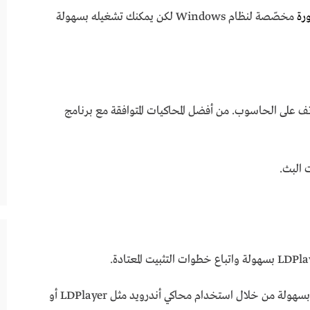
رة
مخصّصة لنظام Windows لكن يمكنك تشغيله بسهولة
تف على الحاسوب. من أفضل المحاكيات المتوافقة مع برنامج
على الكمبيوتر بسهولة من خلال استخدام محاكي أندرويد مثل LDPlayer أو