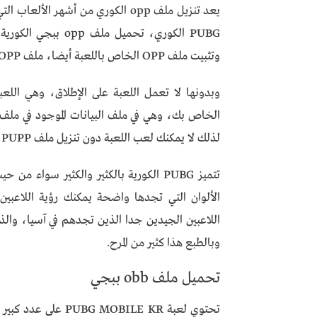
وتثبيت ملف OPP الخاص باللعبة أيضا، ملف OPP هو ملف أو بيانات اللعبة نفسها.
لذلك لا يمكنك لعب اللعبة دون تنزيل ملف PUPP الكوري 32 بت ووضعه في المكان المناسب في الهاتف.
تتميز PUBG الكورية بالكثير والكثير سو
الألوان التي تجدها واضحة يمكنك رؤية اللاعب
وبالطبع هذا كثير من المرح.
تحميل ملف obb ببجي
تحتوي لعبة BILE KR