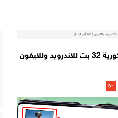
تحميل ملف Opp ببجي الكورية 32 بت للاندرويد وللايفون