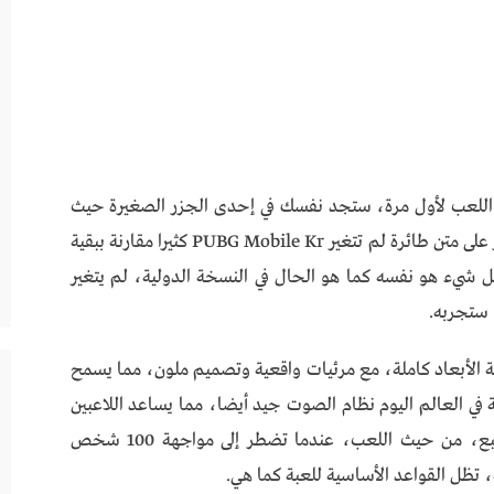
 PUBG MOBILE KR والبدء في اللعب لأول مرة، ستجد نفسك في إحدى الجزر الصغيرة حيث
يلتقي اللاعب بأعدائه وأصدقائه وستكون على الفور على متن طائرة لم تتغير PUBG Mobile Kr كثيرا مقارنة ببقية
ل شيء هو نفسه كما هو الحال في النسخة الدولية، لم يتغير
 ستجربه.
ية الأبعاد كاملة، مع مرئيات واقعية وتصميم ملون، مما يسمح
ة في العالم اليوم نظام الصوت جيد أيضا، مما يساعد اللاعبين
على الحصول على أفضل تجربة FPS ممكنة بالطبع، من حيث اللعب، عندما تضطر إلى مواجهة 100 شخص
، تظل القواعد الأساسية للعبة كما هي.