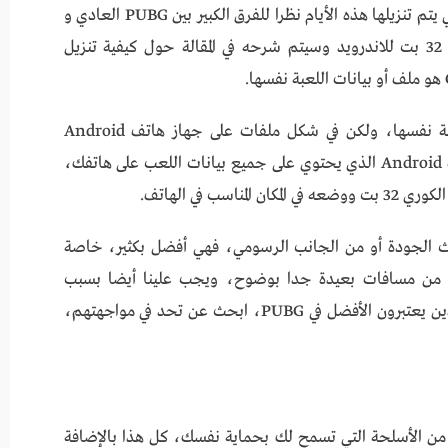
يعد تنزيل ملف opp الكوري من أشهر الألعاب التي يتم تنزيلها هذه الأيام نظرا للفرق الكبير بين PUBG العادي و
PUBG الكوري، تحميل ملف opp ببجي الكورية 32 بت للاندرويد وسيتم شرحه في المقالة حول كيفية تنزيل
وبدونها لا تعمل اللعبة على الإطلاق، وهي اللعبة نفسها، ولكن في شكل ملفات على جهاز هاتف Android
الخاص بك، وهي في ملف البيانات الموجود في ملف Android الذي يحتوي على جميع بيانات اللعب على هاتفك،
اء من حيث الجودة أو من الجانب الرسومي، فهي أفضل بكثير، خاصة
ين من مسافات بعيدة جدا بوضوح، ويجب علينا أيضا بسبب
اللاعبين الجيدين جدا الذين تجدهم في آسيا، والذين يعتبرون الأفضل في PUBG، ابحث عن تحد في مواجهتهم،
PUBG MO على عدد كبير من الأسلحة التي تسمح لك بحماية نفسك، كل هذا بالإضافة