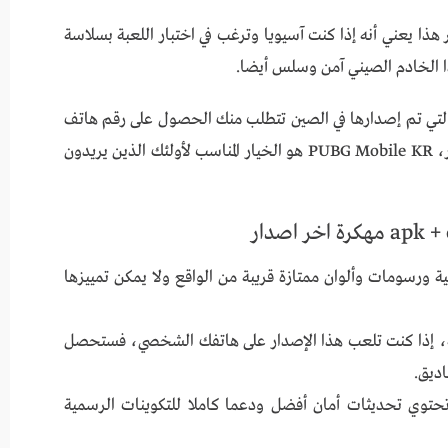
ذا يعني أنه إذا كنت آسيويا وترغب في اختبار اللعبة بسلاسة
ذا الخادم الصيني آمن وسلس أيضا.
ا التي تم إصدارها في الصين تتطلب منك الحصول على رقم هاتف
منزلي لتسجيل حسابك والحصول على كلمات المرور، PUBG Mobile KR هو الخيار المناسب لأولئك الذين يريدون
PUB بدقة رسومية عالية ورسومات وألوان ممتازة قريبة من الواقع ولا يمكن تمييزها
ة، إذا كنت تلعب هذا الإصدار على هاتفك الشخصي، فستحصل
ديق.
حتوي تحديثات أمان أفضل ودعما كاملا للتكوينات الرسمية