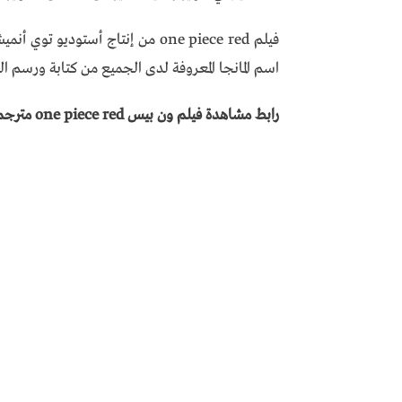
اسم المانجا المعروفة لدى الجميع من كتابة ورسم الش
رابط مشاهدة فيلم ون بيس one piece red مترجم