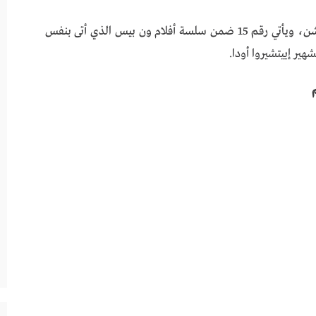
فيلم one piece red من إنتاج أستوديو توي أنميشن، ويأتي رقم 15 ضمن سلسة أفلام ون بيس الذي أتى بنفس
هير إييتشيروا أودا.