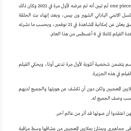
يتساءل الكثير من المشاهدين حول موعد طرح فيلمone piece ثم تبين أنه تم عرضه لأول مرة في 2021 وكان ذلك
لقة من حلقات مسلسل الانمي الياباني الشهير ون بيس، وبعد إنهاء بث الحلقة
الألف، تم طرح إعلان ترويجي للفيلم مع نشر ملصق يعلن عن إمكانية المشاهدة في 21 نوفمبر، وبحسب ما نشرته
في 6 أغسطس من هذا العام.
وسم يتضمن شخصية أنثوية لأول مرة تدعى أوتا، ويحكي الفيلم
لم في هذه الجزيرة.
ايين المعجبين ولكن دون أن تكشف عن هويتها والجميع لديهم
حسب وصف الجميع له.
 اعتقدوا أن صوتها قد أتر من عالم آخر.
يقي جماهيري ويمتلئ بملايين المعجبين من عشاقها وسط مراقبة