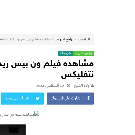
⁄
⁄
الرئيسية
برامج اندرويد
مشاهده فيلم ون بيس ريد one piece red مترجم عربي نتفلیکس
برامج اندرويد
شروحات
نتفلیکس
ولاء الشيخ
30 أغسطس، 2022
شارك على فيسبوك
شارك على تويتر