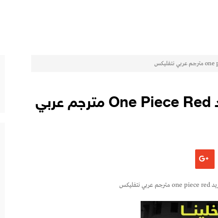
مشاهده فيلم ون بيس ريد One Piece Red مترجم عربي