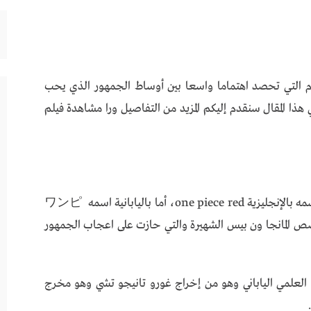
س ريد one piece red من الأفلام التي تحصد اهتماما واسعا بين أوساط الجمهور الذي يحب
ي هذا المقال سنقدم إليكم المزيد من التفاصيل ورا مشاهدة فيلم
يعد فيلم ون بيس إحدى أعمال المانجا اليابانية واسمه بالإنجليزية one piece red، أما باليابانية اسمه ワンピ
ة من قصص المانجا ون بيس الشهيرة والتي حازت على اعجاب الجمهور
العلمي الياباني وهو من إخراج غورو تانيجو تشي وهو مخرج