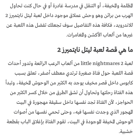
المظلمة والمخيفة، أو التنقل في مدرسة غادرة أو في حال كنت تحاول
الهرب من براثن وهو وحش عملاق موجود داخل لعبة ليتل نايتميرز 2
للاندرويد، فكافة هذه التفاصيل سوف تجعلك تفضل هذه اللعبة عن
غيرها من ألعاب الأكشن والمغامرات.
ما هي قصة لعبة ليتل نايتميرز 2
لعبة little nightmares 2 من ألعاب الرعب الرائعة وتدور أحداث
قصة اللعبة حول فتاة صغيرة ترتدي معطف أصفر، تعلق بسبب
كابوس داخل قصر مخيف يوجد به الكثير من الوحوش المخيفة، وتبدأ
هذه الفتاة رحلتها وتحاول أن تشق الطرق من خلال كسر الكثير من
الحواجز، لآن الفتاة تجد نفسها داخل سقيفة مهجورة في البيت
المهجور الذي وجدت نفسها فيه، وحتى تحمي نفسها من أصوات
الوحوش المخيفة الموجودة في البيت، تقوم الفتاة بإغلاق الباب بقطعة
خشبية.