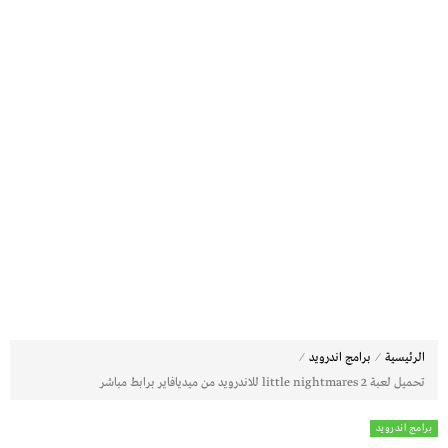
⁄
⁄
الرئيسية
برامج اندرويد
تحميل لعبة little nightmares 2 للاندرويد من ميديافاير برابط مباشر
برامج اندرويد