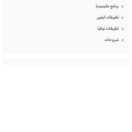
برامج ملتيميديا
تطبيقات ايفون
تطبيقات نوكيا
شروحات