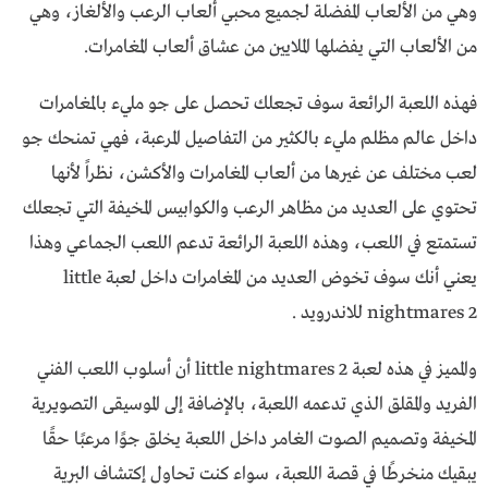
وهي من الألعاب المفضلة لجميع محبي ألعاب الرعب والألغاز، وهي
من الألعاب التي يفضلها الملايين من عشاق ألعاب المغامرات.
فهذه اللعبة الرائعة سوف تجعلك تحصل على جو مليء بالمغامرات
داخل عالم مظلم مليء بالكثير من التفاصيل المرعبة، فهي تمنحك جو
لعب مختلف عن غيرها من ألعاب المغامرات والأكشن، نظراً لأنها
تحتوي على العديد من مظاهر الرعب والكوابيس المخيفة التي تجعلك
تستمتع في اللعب، وهذه اللعبة الرائعة تدعم اللعب الجماعي وهذا
يعني أنك سوف تخوض العديد من المغامرات داخل لعبة little
nightmares 2 للاندرويد .
والمميز في هذه لعبة little nightmares 2 أن أسلوب اللعب الفني
الفريد والمقلق الذي تدعمه اللعبة، بالإضافة إلى الموسيقى التصويرية
المخيفة وتصميم الصوت الغامر داخل اللعبة يخلق جوًا مرعبًا حقًا
يبقيك منخرطًا في قصة اللعبة، سواء كنت تحاول إكتشاف البرية