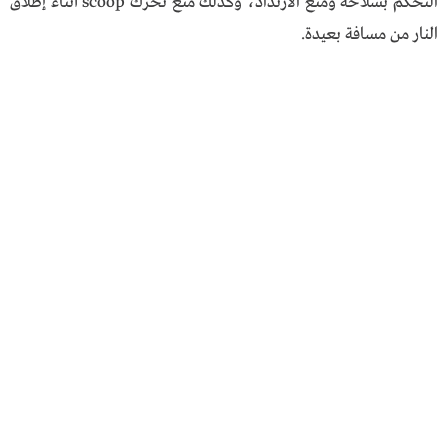
التحكم بسلاحه ومنع الارتداد، وكذلك منع تحرك scoop أثناء إطلاق
النار من مسافة بعيدة.