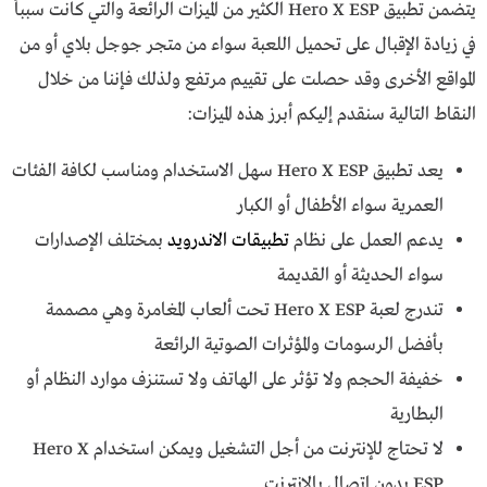
يتضمن تطبيق Hero X ESP الكثير من الميزات الرائعة والتي كانت سبباً
في زيادة الإقبال على تحميل اللعبة سواء من متجر جوجل بلاي أو من
المواقع الأخرى وقد حصلت على تقييم مرتفع ولذلك فإننا من خلال
النقاط التالية سنقدم إليكم أبرز هذه الميزات:
يعد تطبيق Hero X ESP سهل الاستخدام ومناسب لكافة الفئات
العمرية سواء الأطفال أو الكبار
يدعم العمل على نظام
تطبيقات الاندرويد
بمختلف الإصدارات
سواء الحديثة أو القديمة
تندرج لعبة Hero X ESP تحت ألعاب المغامرة وهي مصممة
بأفضل الرسومات والمؤثرات الصوتية الرائعة
خفيفة الحجم ولا تؤثر على الهاتف ولا تستنزف موارد النظام أو
البطارية
لا تحتاج للإنترنت من أجل التشغيل ويمكن استخدام Hero X
ESP بدون اتصال بالإنترنت