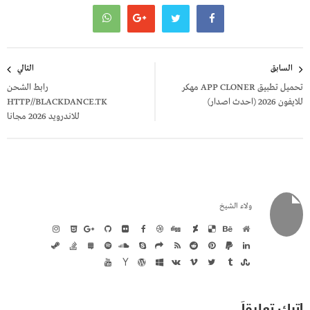
تصفّح
السابق
التالي
المقالات
تحميل تطبيق APP CLONER مهكر
رابط الشحن
للايفون 2026 (احدث اصدار)
HTTP//BLACKDANCE.TK
للاندرويد 2026 مجانا
ولاء الشيخ
اترك تعليقاً