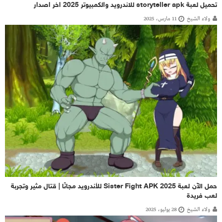
تحميل لعبة storyteller apk للاندرويد والكمبيوتر 2025 اخر اصدار
ولاء الشيخ
11 مارس، 2025
حمل الآن لعبة Sister Fight APK 2025 للأندرويد مجانًا | قتال مثير وتجربة
لعب فريدة
ولاء الشيخ
28 يوليو، 2025