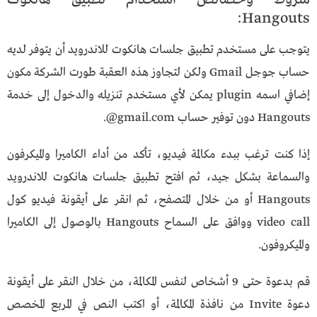
Hangouts:
يتوجب على مستخدم تطبيق جلسات هانكوت للاندرويد أن يتوفر لديه
حساب جوجل Gmail ولكن لتجاوز هذه العقبة طورت الشركة مكون
إضافي اسمه plugin يمكن لأي مستخدم تنزيله والدخول إلى خدمة
Hangouts دون توفير حساب gmail.com@.
إذا كنت ترغب ببدء مكالمة فيديو، تأكد من أداء الكاميرا والميكرفون
والسماعة بشكل جيد، ثم افتح تطبيق جلسات هانكوت للاندرويد
Hangouts أو من خلال المتصفح، ثم انقر على أيقونة فيديو كول
video call ووافق على السماح Hangouts بالوصول إلى الكاميرا
والميكروفون.
قم بدعوة حتى 9 أشخاص لنفس المكالمة، من خلال النقر على أيقونة
دعوة Invite من نافذة المكالمة، أو اكتب النص في المربع المخصص