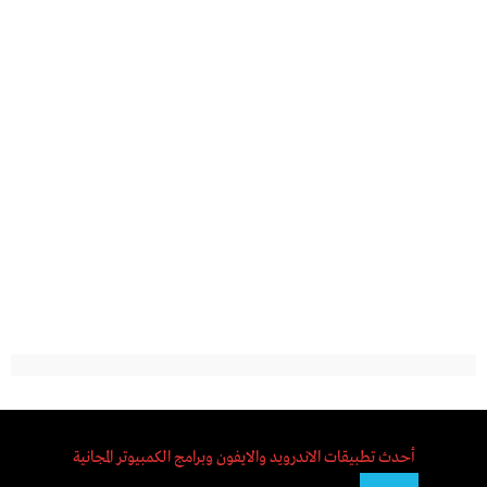
أحدث تطبيقات الاندرويد والايفون وبرامج الكمبيوتر المجانية