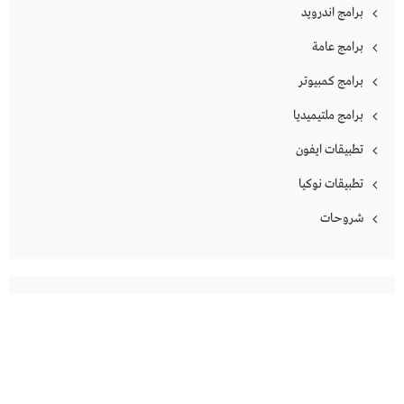
برامج اندرويد
برامج عامة
برامج كمبيوتر
برامج ملتيميديا
تطبيقات ايفون
تطبيقات نوكيا
شروحات