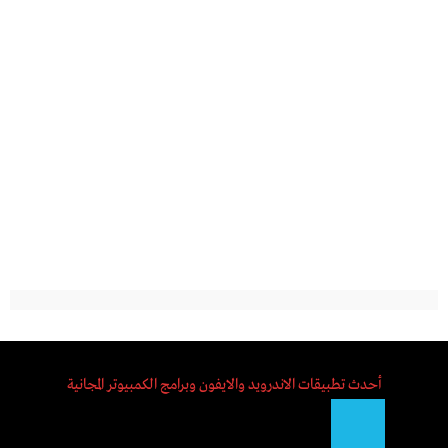
أحدث تطبيقات الاندرويد والايفون وبرامج الكمبيوتر المجانية