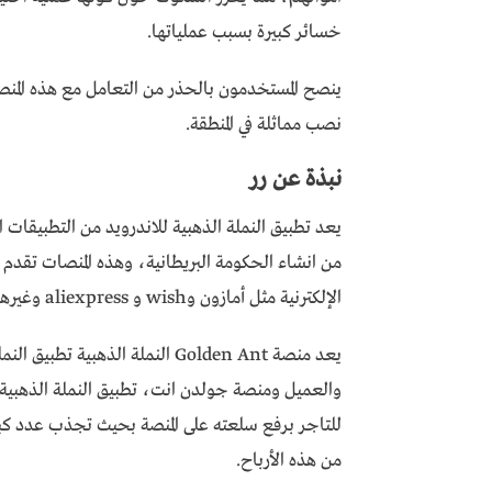
خسائر كبيرة بسبب عملياتها.
ينصح المستخدمون بالحذر من التعامل مع هذه المنص
نصب مماثلة في المنطقة.
نبذة عن رر
يعد تطبيق النملة الذهبية للاندرويد من التطبيقات
من انشاء الحكومة البريطانية، وهذه المنصات تقد
الإلكترنية مثل أمازون وwish و aliexpress وغيرها من المنصات.
يعد منصة Golden Ant النملة الذهب
والعميل ومنصة جولدن انت، تطبيق النملة الذهبية 
للتاجر برفع سلعته على المنصة بحيث تجذب عدد كبير
من هذه الأرباح.