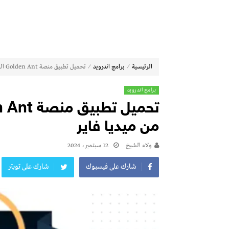
⁄
⁄
الرئيسية
برامج اندرويد
تحميل تطبيق منصة Golden Ant النملة الذهبية للاندرويد من ميديا فاير
برامج اندرويد
من ميديا فاير
ولاء الشيخ
12 سبتمبر، 2024
شارك على فيسبوك
شارك على تويتر