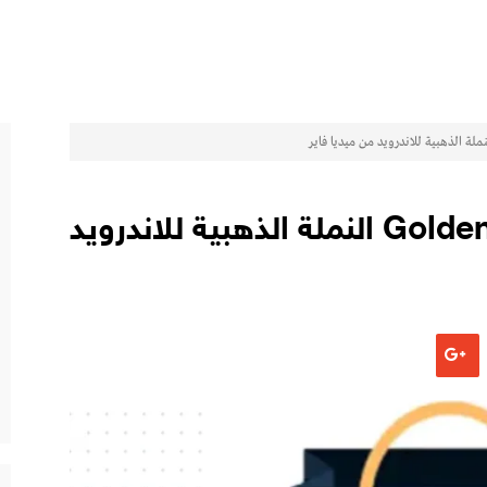
تحميل تطبيق منصة Golden Ant النملة الذهبية للاندرويد