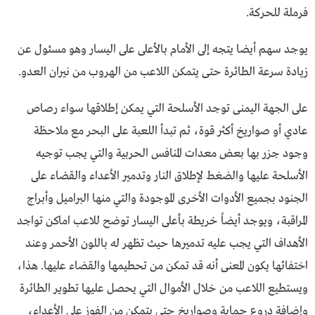
فرملة للحركة.
يوجد سهم أيضا يتجه إلى الأمام بالأعلى على اليسار وهو مسئول عن
زيادة سرعة الطائرة حتى يتمكن اللاعب من الهروب من نيران العدو.
على الجهة اليمنى توجد الأسلحة التي يمكن إطلاقها سواء رصاص
عادي أو صواريخ أكثر قوة، ثم تبدأ اللعبة على البحر مع ملاحظة
وجود جزر بها بعض معدات المنافس الحربية والتي يجب توجيه
الأسلحة عليها والضغط لإطلاق النار وتدمير الأعداء والقضاء على
الجنود بجميع الأدوات الأخرى الموجودة والتي منها البراميل وأبراج
المراقبة، ويوجد أيضاً خريطة بأعلى اليسار توضح للاعب اماكن تواجد
الأهداف التي يجب عليه تدميرها حيث تظهر له باللون الأحمر وعند
اختفائها يكون المعنى أنه قد تمكن من تحطيمها والقضاء عليها. هذا،
ويستطيع اللاعب من خلال الأموال التي يحصل عليها تطوير الطائرة
وإضافة دروع حماية وصواريخ حتى يتمكن من الفوز على الأعداء،