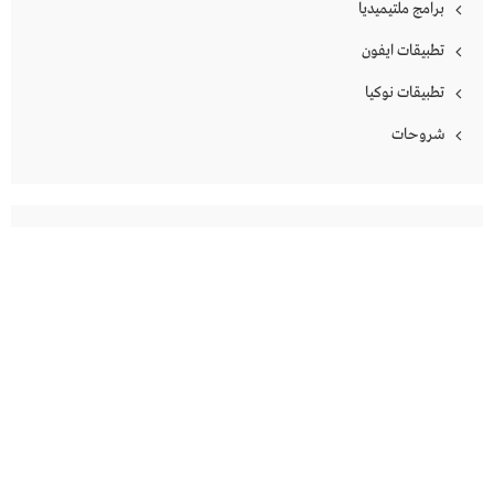
برامج ملتيميديا
تطبيقات ايفون
تطبيقات نوكيا
شروحات