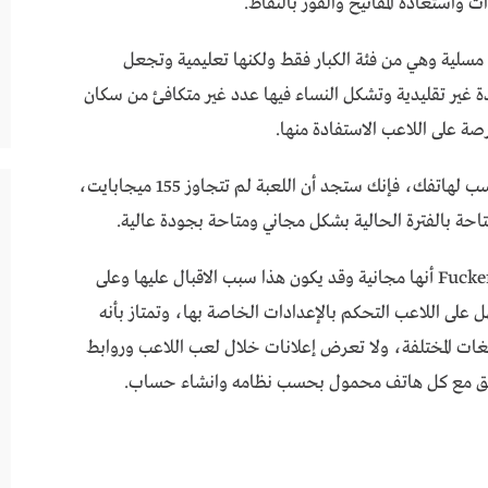
 واستعادة المفاتيح والفوز بالنقاط.
يمها لتكون مسلية وهي من فئة الكبار فقط ولكنها تعليمية وتجعل
 غير تقليدية وتشكل النساء فيها عدد غير متكافئ من سكان
فرصة على اللاعب الاستفادة منها.
وقد أتيحت للاندرويد فإذا حصلت على الإصدار المناسب لهاتفك، فإنك ستجد أن اللعبة لم تتجاوز 155 ميجابايت،
لعبة bambook للاندرويدو تمتاز Fuckerman RV APK أنها مجانية وقد يكون هذا سبب الاقبال عليها وعلى
 على اللاعب التحكم بالإعدادات الخاصة بها، وتمتاز بأنه
غات المختلفة، ولا تعرض إعلانات خلال لعب اللاعب وروابط
وافق مع كل هاتف محمول بحسب نظامه وانشاء حساب.