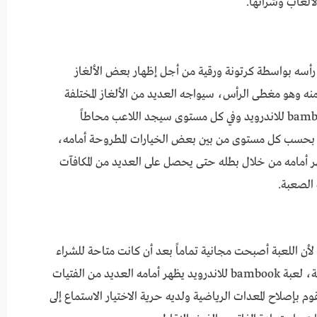
ألعاب وشرائها.
 رأسه بواسطة كرتونة ورقية من أجل إظهار بعض الألغاز
منه وهو مغطى الرأس، سيواجه العديد من الألغاز المختلفة
التي ستزداد صعوبة حسب كل مستوى، لعبة bambook للاندرويد وفي كل مستوى سيجد اللاعب محاطاً
حسب كل مستوى من بين بعض الخيارات المطروحة أمامه،
 أمامه من خلال بطله حتى يحصل على العديد من المكافآت
الصعبة.
Fuckerman R هو محظوظ لأن اللعبة أصبحت مجانية تماماً بعد أن كانت متاحة للشراء
في الجزء الأول وكانت تظهر اللاعبين في صالة رياضية، لعبة bambook للاندرويد يظهر أمامه العديد من الفتيات
م بإصلاح المعدات الرياضية ولديه حرية الاختيار الاستماع إلى