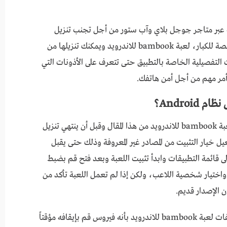
 التنبيهات عبر متاجر جوجل بلاي وآب ستور من أجل تجنب تنزيل
Fuckerman RV APK والسبب في ذلك أنها مخصصة للكبار، لعبة bambook للاندرويد ويمكنك تنزيلها من
ت التفصيلية الخاصة بالتطبيق حتى تتعرف على الأذونات التي
أمر مهم من أجل أمن هاتفك.
لعبة bambook للاندرويد انقر على رابط التنزيل لعبة bambook للاندرويد من هذا المقال وقبل أن ينتهي تنزيل
يل خيار التثبيت من المصادر غير المعروفة وذلك حتى يقبل
ى قائمة التطبيقات وابدأ تثبيت اللعبة وبعد فتح قم بضبط
 واختيار شخصية اللاعب، ولكن إذا لم تعمل اللعبة تأكد من
ن الإصدار قديم.
إذا تعرف تطبيق كشف الفيروسات على ملف من ملفات لعبة bambook للاندرويد بأنه فيروس قم بإيقافه مؤقتاً