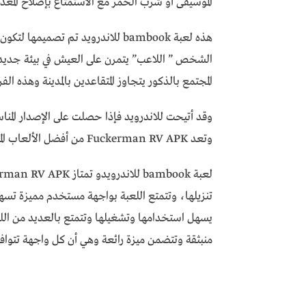
الموسيقى أو شرب الخمر مع الاستمتاع بإصلاح المعدات
هذه لعبة bambook للاندرويد تم تصم
الشخص ” اللاعب” يتمرن على العيش في بيئة جديدة
المجتمع بالذكور يتجاوز المتقاعدين بالمدينة وهذه ال
وتعد Fuckerman RV APK من أفضل الألعاب المتاحة بالفترة الحالية بشكل مجاني ومتاحة بجودة عالية.
تنزيلها، وتتمتع اللعبة بواجهة مستخدم مميزة تسهل
يسهل استخدامها وتشغيلها وتتمتع بالعديد من الل
منبثقة وتتضمن ميزة رائعة وهي أن كل واجهة تت