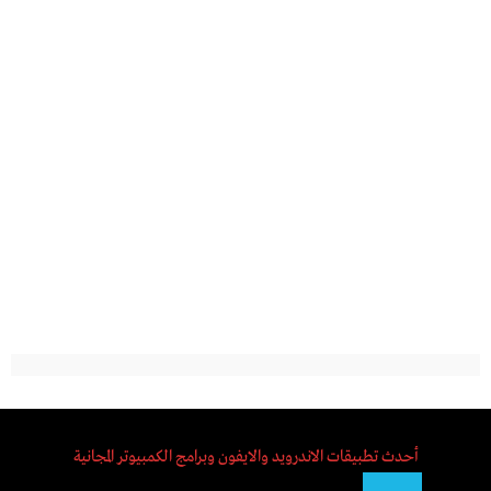
أحدث تطبيقات الاندرويد والايفون وبرامج الكمبيوتر المجانية