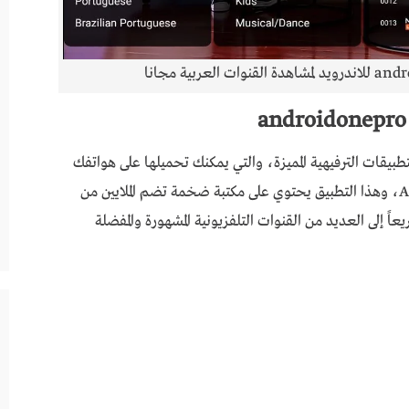
androidonepro  من أشهر التطبيقات الترفيهية المميزة، والتي يمكنك تحميلها على هواتفك
الذكية وأجهزة التلفزيون التي تعمل بنظام Android، وهذا التطبيق يحتوي على مكتبة ضخمة تضم الملايين من
عاً إلى العديد من القنوات التلفزيونية المشهورة والمفضلة