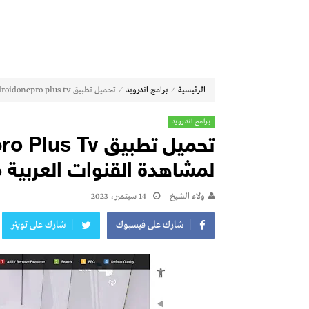
⁄
⁄
الرئيسية
برامج اندرويد
تحميل تطبيق androidonepro plus tv للاندرويد لمشاهدة القنوات العربية مجانا
برامج اندرويد
لمشاهدة القنوات العربية م
ولاء الشيخ
14 سبتمبر، 2023
شارك على فيسبوك
شارك على تويتر