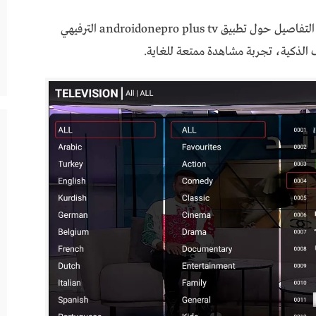
ونحن عبر موقع برنامج سوف نتحدث عن المزيد من التفاصيل حول تطبيق androidonepro plus tv الترفيهي
 الذكية، تجربة مشاهدة ممتعة للغاية.