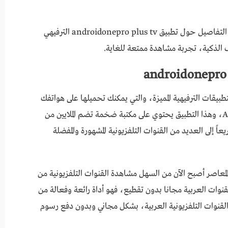
ونحن عبر موقع برنامج سوف نتحدث عن المزيد من التفاصيل حول تطبيق androidonepro plus tv الترفيهي
 الذكية، تجربة مشاهدة ممتعة للغاية.
androidonepro  من أشهر التطبيقات الترفيهية المميزة، والتي يمكنك تحميلها على هواتفك
الذكية وأجهزة التلفزيون التي تعمل بنظام Android، وهذا التطبيق يحتوي على مكتبة ضخمة تضم الملايين من
عاً إلى العديد من القنوات التلفزيونية المشهورة والمفضلة
المعاصر أصبح الآن من السهل مشاهدة القنوات التلفزيونية من
androidonepro plu لمشاهدة القنوات العربية مجانا بدون تقطيع، فهو أداة رائعة وفعالة من
القنوات التلفزيونية العربية، بشكل مجاني وبدون دفع رسوم