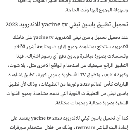
للمستخدم انشاء قائمة المفضلة لإضافة أشهر القنوات بداخلها
وسهولة الرجوع إليها وقت الحاجة.
تحميل تطبيق ياسين تيفي yacine tv للاندرويد 2023
عند تحميل تحميل ياسين تيفي للاندرويد yacine tv على هاتفك
الاندرويد ستتمتع بمشاهدة جميع المباريات ومتابعة أشهر الأفلام
والمسلسلات بصورة مباشرة وبدون دفع أي رسوم اشتراك، فهذا
التطبيق الرائع سيغنيك عن استخدام المواقع الاخرى مثل، يلا شوت،
وكورة 4 لايف، وتطبيق TV الأسطورة و موبي كورة، تطبيق لمشاهدة
المباريات كأس العالم 2023 وغيرها من التطبيقات، وذلك لأن تطبيق
ياسين تيفي من التطبيقات القوية التي تدعم مشاهدة جميع القنوات
المشفرة بصورة مجانية وبجودات مختلفة.
كما أن تحميل ياسين تيفي للاندرويد yacine tv 2023 يعتمد على
إعادة البث المباشر restream، وذلك من خلال استخدام سيرفرات