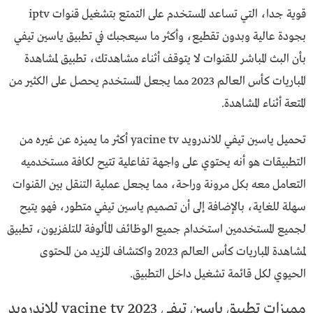
قوية جدا، التي تساعد المستخدم على التمتع بتشغيل قنوات iptv
بجودة عالية وبدون تقطيع، وأكثر ما سيعجبك في تطبيق ياسين تيفي
بأن البث المباشر للقنوات لا يتوقف أثناء مشاهدتك، تطبيق لمشاهدة
المباريات كأس العالم 2023 مما يجعل المستخدم يحصل على الكثير من
المتعة أثناء المشاهدة.
تحميل ياسين تيفي للاندرويد yacine tv أكثر ما يميزه عن غيره من
التطبيقات هو أنه يحتوي على واجهة تفاعلية تتيح لكافة مستخدميه
التعامل معه بكل مرونة وراحة، مما يجعل عملية التنقل بين القنوات
سهلة للغاية، بالإضافة إلى أن تصميم ياسين تيفي متطور، فهو يتيح
لجميع المستخدمين استخدام جميع الوظائف المألوفة للتلفزيون، تطبيق
لمشاهدة المباريات كأس العالم 2023 واكتشاف المزيد من المحتوى
الحيوي لكل قائمة تشغيل داخل التطبيق.
مميزات تطبيق ياسين تيفي yacine tv 2023 للاندرويد