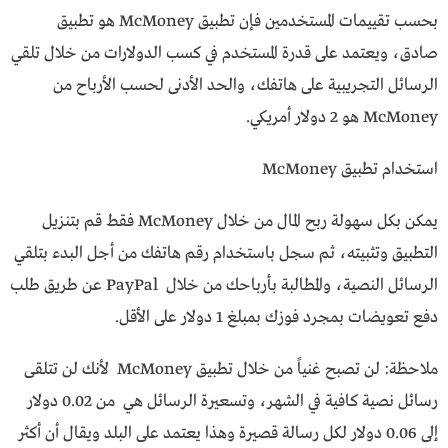
بحسب تقييمات المستخدمين فإن تطبيق McMoney هو تطبيق
صادق، ويعتمد على قدرة المستخدم في كسب الدولارات من خلال تلقي
الرسائل التجريبية على هاتفك، والحد الأدنى لحسب الأرباح من
McMoney هو 2 دولار أمريكي.
استخدام تطبيق McMoney
يمكن بكل سهولة ربح المال من خلال McMoney فقط قم بتنزيل
التطبيق وتثبيته، ثم سجل باستخدام رقم هاتفك من أجل البدء بتلقي
الرسائل النصية، والمطالبة بأرباحك من خلال PayPal عن طريق طلب
دفع تعويضات بمجرد فوزك بمبلغ 1 دولار على الأقل.
ملاحظة: لن تصبح غنياً من خلال تطبيق McMoney لأنك لن تتلقى
رسائل نصية كافية في الشهر، وتسعيرة الرسائل هي من 0.02 دولار
إلى 0.06 دولار لكل رسالة قصيرة وهذا يعتمد على البلد ويقال أن أكثر