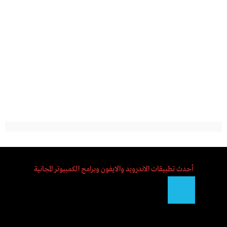
أحدث تطبيقات الاندرويد والايفون وبرامج الكمبيوتر المجانية