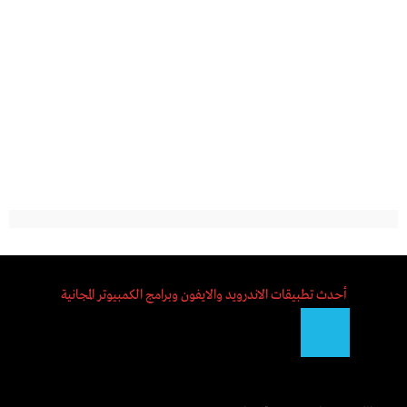
أحدث تطبيقات الاندرويد والايفون وبرامج الكمبيوتر المجانية