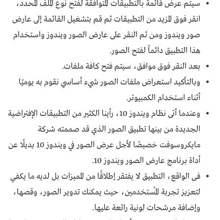
سيتم عرض قائمة بالتطبيقات المتوافقة لفتح نوع الملف المحدد،
انقر فوق المزيد من التطبيقات ثم قم بتشغيل القائمة إلى عارض
صور ويندوز ومن ثم النقر على عارض الصور ويندوز واستخدام
هذا التطبيق دائماً لفتح الصور.
بعد النقر فوق موافق، سيتم فتح كافة ملفات.
وبالتأكيد استعراض ملفات الصور شيء أساسي نقوم به يوميًا
أثناء استخدام الكمبيوتر.
وعندما أتى نظام ويندوز 10، رأينا الكثير من التطبيقات الإفتراضية
الجديدة من بينها تطبيق الصور الذي قد صممته شركة
مايكروسوفت خصيصًا لأجل عرض الصور في ويندوز 10 بديلًا عن
أداة برنامج عارض الصور ويندوز 10.
فى الواقع، التطبيق لا يفتقر إطلاقًا من المميزات بل لديه ما يكفي
لتعزيز تجربة المُستخدمين، حيث يمكنك تدوير الصور، وقصها،
وإضافة مرشحات لونية رائعة عليها.