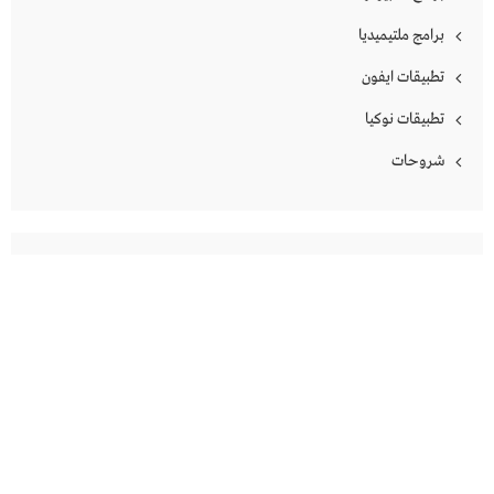
برامج ملتيميديا
تطبيقات ايفون
تطبيقات نوكيا
شروحات