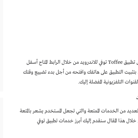
تطبيق toffee tv apk توفي للاندرويد يمكنك تحميل تطبيق Toffee توفي للاندرويد من خلال الرابط المتاح أسفل
 توفي للاندرويد ثم قم بتثبيت التطبيق على هاتفك وافتحه من أجل بدء تضييع وقتك
ات التلفزيونية المفضلة إليك.
توفي للاندرويد على العديد من الخدمات الممتعة والتي تجعل المستخدم يشعر بالمتعة
لال هذا المقال سنقدم إليك أبرز خدمات تطبيق توفي