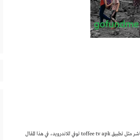
تزايد الإقبال في الآونة الأخيرة على تطبيقات البث المباشر مثل تطبيق toffee tv apk توفي للاندرويد، في هذا المقال