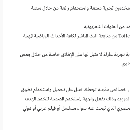
t توفي للاندرويد المستخدمين تجربة ممتعة واستخدام رائعة من خلال منصة
د من القنوات التلفزيونية
يمكنك تطبيق toffee tv apk توفي للاندرويد Toffee من متابعة البث المباشر لكافة الأحداث الرياضية المهمة
ندرويد يعد بمثابة تجربة عازلة لا مثيل لها على الإطلاق خاصة من خلال بعض
توى.
لاندرويد يتضمن على خصائص مذهلة تجعلك تقبل على تحميل واستخدام تطبيق
شغف، تطبيق toffee tv apk توفي للاندرويد وذلك بفعل واجهة المستخدم المصممة لتخدم الهدف
لحصري الذي تبحث عنه سواء مسلسل أو فيلم عربي أو دولي