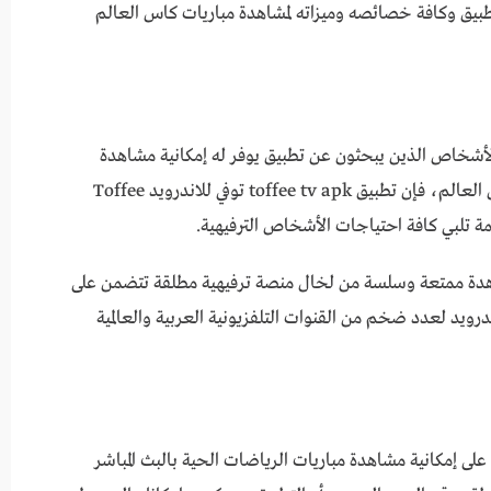
ق وكافة خصائصه وميزاته لمشاهدة مباريات كاس العالم
د إذا كنت من الأشخاص الذين يبحثون عن تطبيق يوفر له إمكانية مشاهدة
كافة القنوات التلفزيونية والبث المباشر لمباريات كأس العالم، فإن تطبيق toffee tv apk توفي للاندرويد Toffee
 تلبي كافة احتياجات الأشخاص الترفيهية.
شاهدة ممتعة وسلسة من لخال منصة ترفيهية مطلقة تتضمن على
باشر تطبيق toffee tv apk توفي للاندرويد لعدد ضخم من القنوات التلفزيونية العربية والعالمية
T للاندرويد الحصول على إمكانية مشاهدة مباريات الرياضات الحية بالبث المباشر