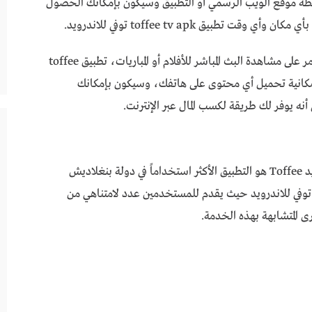
اسطة موقع الويب الرسمي أو التطبيق وسيكون بإمكانك الحصول
تطبيق toffee tv apk توفي للاندرويد.
تطبيق toffee tv apk توفي للاندرويد ولا يتوقف الأمر على مشاهدة البث المباشر للأفلام أو المباريات، تطبيق toffee
tv توفي للاندرويد بل يمنحك تطبيق Toffee إمكانية تحميل أي محتوى على هاتفك، وسيكون بإمكانك
ه يوفر لك طريقة لكسب المال عبر الإنترنت.
يمكن القول أن تطبيق toffee tv apk توفي للاندرويد Toffee هو التطبيق الأكثر استخداماً في دولة بنغلاديش
العديد من الدول الأخرى، تطبيق toffee tv apk توفي للاندرويد حيث يقدم للمستخدمين عدد لامتناهي من
ى المتشابهة بهذه الخدمة.