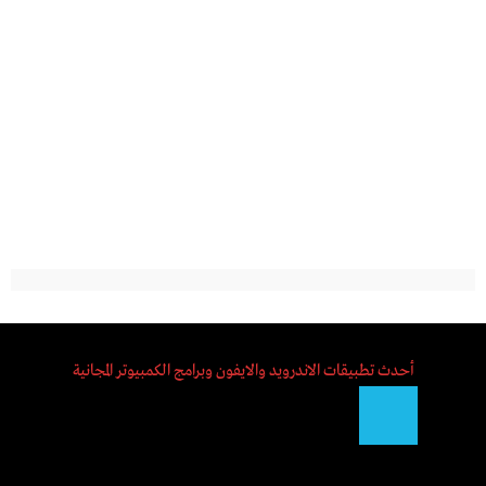
أحدث تطبيقات الاندرويد والايفون وبرامج الكمبيوتر المجانية