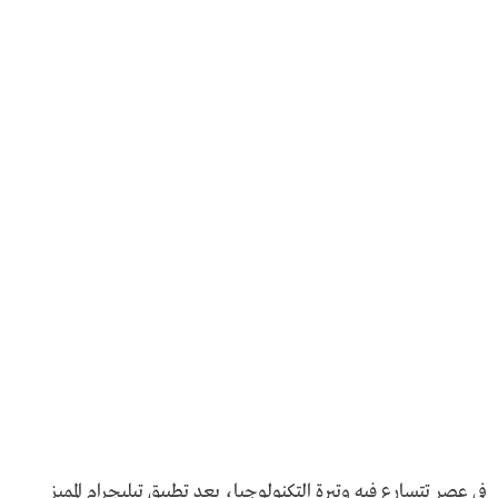
في عصر تتسارع فيه وتيرة التكنولوجيا، يعد تطبيق تيليجرام المميز