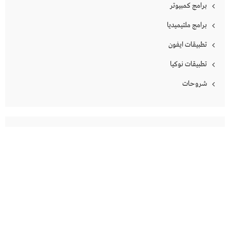
برامج كمبيوتر
برامج ملتيميديا
تطبيقات ايفون
تطبيقات نوكيا
شروحات