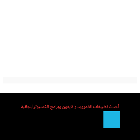
أحدث تطبيقات الاندرويد والايفون وبرامج الكمبيوتر المجانية