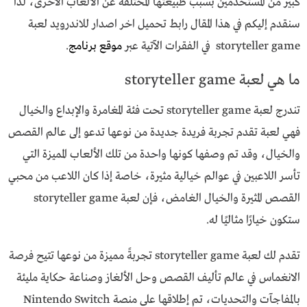
كبير من المستخدمين بسبب طبيعتها المختلفة عن الألعاب الأخرى، لذا
سنقدم إليكم في هذا المقال رابط تحميل اخر اصدار للاندرويد لعبة
storyteller game في الفقرات الآتية عبر
موقع برنامج
.
ما هي لعبة storyteller game
تندرج لعبة storyteller game تحت فئة المغامرة والإبداع والخيال
فهي لعبة تقدم تجربة فريدة جديدة من نوعها تدعو إلى عالم القصص
والخيال، وقد تم وصفها كونها واحدة من تلك الألعاب المميزة التي
تأسر اللاعبين في عوالم خيالية مثيرة، خاصة إذا كان اللاعب من محبي
القصص المثيرة والخيال الغامض، فإن لعبة storyteller game
ستكون خيارًا مثاليًا له.
تقدم لك لعبة storyteller game تجربةً مميزة من نوعها تتيح فرصة
الانغماس في عالم تأليف القصص وحل الألغاز وصناعة حكاية مليئة
بالمفاجآت والتحديات، تم إطلاقها على منصة Nintendo Switch