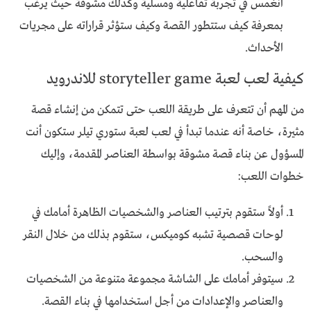
انغمس في تجربة تفاعلية ومسلية وكذلك مشوقة حيث يرغب
بمعرفة كيف ستتطور القصة وكيف ستؤثر قراراته على مجريات
الأحداث.
كيفية لعب لعبة storyteller game للاندرويد
من المهم أن تتعرف على طريقة اللعب حتى تتمكن من إنشاء قصة
مثيرة، خاصة أنه عندما تبدأ في لعب لعبة ستوري تيلر ستكون أنت
المسؤول عن بناء قصة مشوقة بواسطة العناصر المقدمة، وإليك
خطوات اللعب:
أولاً ستقوم بترتيب العناصر والشخصيات الظاهرة أمامك في
لوحات قصصية تشبه كوميكس، ستقوم بذلك من خلال النقر
والسحب.
سيتوفر أمامك على الشاشة مجموعة متنوعة من الشخصيات
والعناصر والإعدادات من أجل استخدامها في بناء القصة.