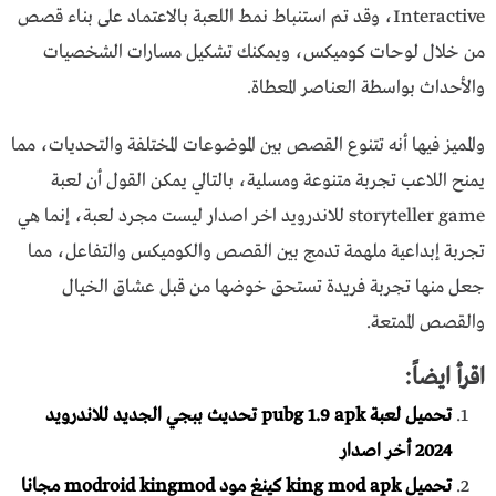
Interactive، وقد تم استنباط نمط اللعبة بالاعتماد على بناء قصص
من خلال لوحات كوميكس، ويمكنك تشكيل مسارات الشخصيات
والأحداث بواسطة العناصر المعطاة.
والمميز فيها أنه تتنوع القصص بين الموضوعات المختلفة والتحديات، مما
يمنح اللاعب تجربة متنوعة ومسلية، بالتالي يمكن القول أن لعبة
storyteller game للاندرويد اخر اصدار ليست مجرد لعبة، إنما هي
تجربة إبداعية ملهمة تدمج بين القصص والكوميكس والتفاعل، مما
جعل منها تجربة فريدة تستحق خوضها من قبل عشاق الخيال
والقصص الممتعة.
اقرأ ايضاً:
تحميل لعبة pubg 1.9 apk تحديث ببجي الجديد للاندرويد
2024 أخر اصدار
تحميل king mod apk كينغ مود modroid kingmod مجانا