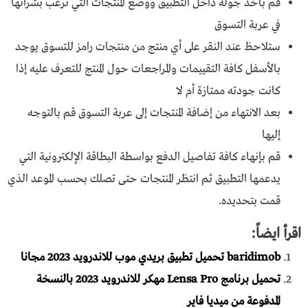
قم بأخذ جولة داخل التطبيق ووضع المنتجات التي ترغب بشرائها
في عربة التسوق
ستلاحظ عند النقر على أي منتج من منتجات رامز للتسوق يوجد
بالأسفل كافة التقييمات والمراجعات حول المنتج للتعرف عليه إذا
كانت جودته ممتازة أم لا
بعد الانتهاء من إضافة المنتجات إلى عربة التسوق قم بالتوجه
إليها
قم بإنهاء كافة تفاصيل الدفع بواسطة البطاقة الإلكترونية التي
يدعمها التطبيق ثم انتظر المنتجات حتى تصلك بحسب الموعد الذي
قمت بتحديده.
اقرأ ايضاً:
baridimob تحميل تطبيق بريدي موب للاندرويد 2023 مجانا
تحميل برنامج Lensa Pro مهكر للاندرويد 2023 بالنسخة
المدفوعة من ميديا فاير