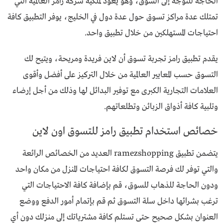
الحاجة للتوجه إلى السوق، وهو يعود لملكية شركة رامز العالمية التي
تمتلك عدة مراكز تسوق حول عدة دول في الخليج، يوفر التطبيق كافة
احتياجات المستهلكين من خلال تطبيق واحد.
يقدم تطبيق رامز تجربة تسوق أن لاين فريدة ومريحة، ويتيح لك
التسوق حسب المعايير العالمية من خلال التركيز على أفضل وأقوى
العلامات التجارية الكبرى مع توفير البدائل لها وذلك من أجل إرضاء
وتلبية كافة أذواق الزبائن وتطلعاتهم.
خصائص استخدام تطبيق رامز للتسوق اون لاين
يتضمن تطبيق ramezshopping العديد من الخصائص الرائعة
والتي توفر لك فرصة التسوق لكافة احتياجات المنزل من مكان واحد
ودون الحاجة للذهاب للسوق، قم بإضافة كافة الاحتياجات التي
ترغب بشرائها داخل سلة التسوق ثم قم بإتمام أمور الدفع ووضع
العنوان بشكل صحيح حتى تستلم كافة مشترياتك إلى منزلك دون أي