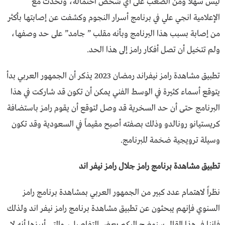
ليس سهلاً ومن الصعب على أي شخص احتماله، وتحدث مع
الإعلامية انجي علي في برنامج أسرار النجوم وكشفت عن إصابتها بأكثر
من إصابة بسبب هذا البرنامج وبأنه مقلب ” جامد” على حد وصفها،
ولم تتخيل أن تصل أفكار رامز إلى هذا الحد.
تطبيق مشاهدة رامز نيفراند رمضان 2023 يذكر أن الجمهور العربي بدأ
يتوقع أسماء كثيرة في الوسط الفني يمكن أن تكون قد شاركت في هذا
البرنامج حتى أن حد السخرية قد وصل لتوقع أن يقوم رامز باستضافة
كريستيانو رونالدو وذلك بصفته أصبح مقيماً في السعودية وقد تكون
وسيلة ترويجية ضخمة للبرنامج.
تطبيق مشاهدة برنامج رامز جلال رامز نيفر اند
نظراً لاهتمام عدد كبير من الجمهور العربي بمشاهدة برنامج رامز
السنوي فإنهم يبحثون عن تطبيق مشاهدة برنامج رامز نيفر اند ولذلك
فإننا في هذا المقال سنوضح إليكم بعض التفاصيل، والتي أبرزها أنه لا