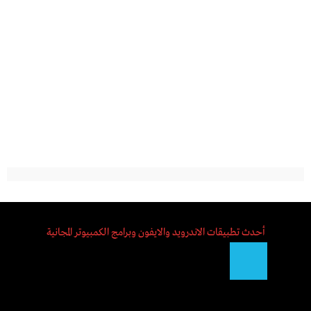
أحدث تطبيقات الاندرويد والايفون وبرامج الكمبيوتر المجانية