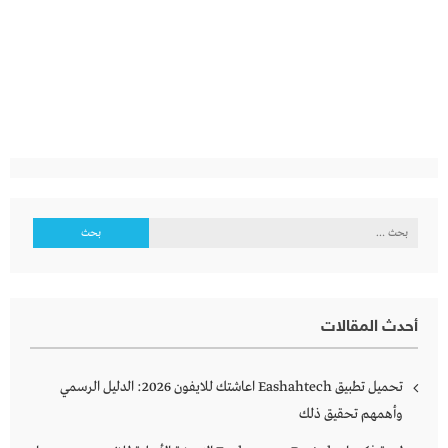
البحث
عن:
أحدث المقالات
تحميل تطبيق Eashahtech اعاشتك للايفون 2026: الدليل الرسمي
وأهمهم تحقيق ذلك