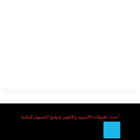
أحدث تطبيقات الاندرويد والايفون وبرامج الكمبيوتر المجانية