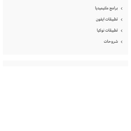
برامج ملتيميديا
تطبيقات ايفون
تطبيقات نوكيا
شروحات