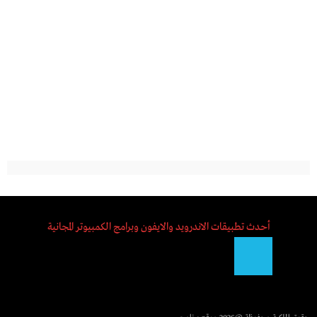
أحدث تطبيقات الاندرويد والايفون وبرامج الكمبيوتر المجانية