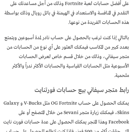
على أفضل حسابات لعبة Fortnite وذلك من أجل مساعدتك على
التقدم في المنافسة والاستعداد في الهيمنة في باتل رويال وذلك بواسطة
هذه الحسابات الفريدة من نوعها.
بالتالي إذا كنت ترغب بالحصول على حساب نادر لمدة أسبوعين ويتمتع
بعدد كبير من المكاسب فيمكنك العثور على أي نوع من الحسابات من
متجر سيفاني، وذلك من خلال قسم خاص لعرض الحسابات
الأسبوعية مثل الحسابات القياسية والحسابات الأكثر ندراً والأكثر
ملحمية.
رابط متجر سيفاني بيع حسابات فورتنايت
يمكنك الحصول على حساب OG Fortnite مثل V-Bucks و Galaxy
Skins، فيمكنك زيارة متجر Sevani من خلال المتصفح أو على
Facebook وهذا المتجر يمكنك الحصول على عدة حسابات فورت نايت
التي حققت أكثر من 500 فوز، فإذا كنت تتطلع للحصول على حساب