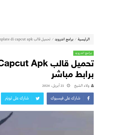
⁄
⁄
الرئيسية
برامج اندرويد
تحميل قالب gunakan template di capcut apk برابط مباشر
برامج اندرويد
تحميل قالب Apk
برابط مباشر
ولاء الشيخ
21 أبريل، 2024
شارك على فيسبوك
شارك على تويتر