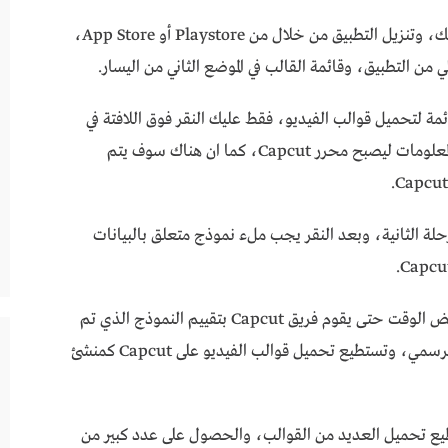
اولا يجب فتح تطبيق Capcut على الجهاز الخاص بك، وتنزيل التطبيق من خلال من Playstore أو App Store،
ن التطبيق، وقائمة القالب في الموضع الثاني من اليسار.
ئمة لتحميل قوالب الفيديو، فقط عليك النقر فوق اللافتة في
الأعلى، ومن ثم النقر فوق الشعار، وسيتم توجيه المعلومات ليصبح محرر Capcut، كما ان هناك سوف يتم
رحلة الثانية، وبعد النقر يجب ملء نموذج متعلق بالبيانات
ومن ثم القيام بإرسال النموذج، ويجب الانتظار بعض الوقت حتى يقوم فريق Capcut بتقييم النموذج الذي تم
إرساله، وبعد ذلك سيتم قبولك كمحرر Capcut الرسمي، وتستطيع تحميل قوالب الفيديو على Capcut كمنشئ
حرر Capcut الرسمي، تستطيع تحميل العديد من القوالب، والحصول على عدد كبير من