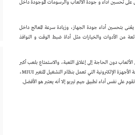
 على تحسين أداء و جودة الألعاب والرسومات الموجودة داخل
g شعبية كبيرة لأنه يعُنى بتحسين أداء جودة الجهاز، وزيادة سرعة المعالج داخل
يق game turbo مجموعة رائعة من الأدوات والخيارات مثل أداة ضبط الوقت و النوافذ
الألعاب دون الحاجة إلى إغلاق اللعبة، والاستمتاع بلعب أكبر
قدر من الألعاب، و يدعم تطبيق game turbo كافة الأجهزة الإلكترونية التي تعمل بنظام التشغيل المتغير MIUI،
قوم على نفس أداء تطبيق جيم تيربو إلا أنه يعتبر هو الأفضل.