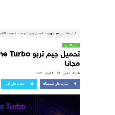
⁄
⁄
الرئيسية
برامج اندرويد
تحميل جيم تربو game turbo للاندرويد والايفون 2024 مجانا
برامج اندرويد
مجانا
ولاء الشيخ
11 فبراير، 2024
شارك على فيسبوك
شارك على تويتر