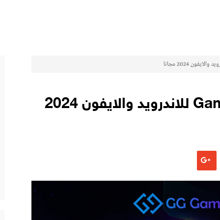
تحميل جيم تربو Game Turbo للاندرويد والايفون 2024