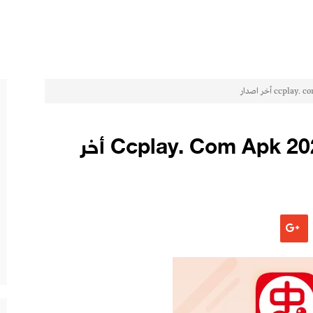
تحميل تطبيق للاندرويد Ccplay. Com Apk 2022 أخر