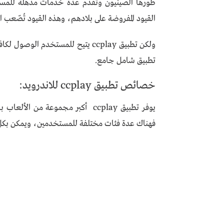
طورها الصينيون وتقدم عدة خدمات مذهلة للمست
القيود المفروضة على بلادهم، وهذه القيود تُصّعب ا
ولكن تطبيق ccplay يتيح للمستخدم 
تطبيق شامل جامع.
خصائص تطبيق ccplay للاندرويد:
يوفر تطبيق ccplay أكبر مجموعة من 
فهناك عدة فئات مختلفة للمستخدمين، ويمكن بكل سه