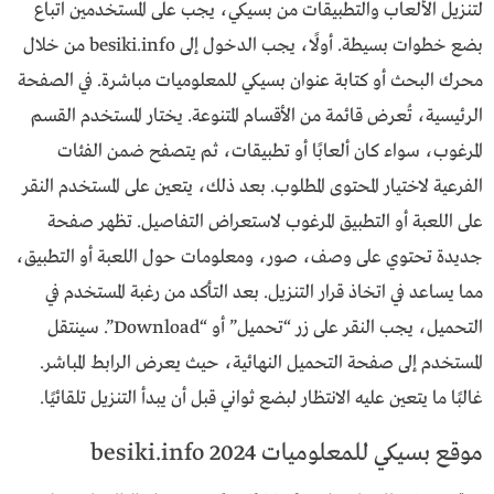
لتنزيل الألعاب والتطبيقات من بسيكي، يجب على المستخدمين اتباع
بضع خطوات بسيطة. أولًا، يجب الدخول إلى besiki.info من خلال
محرك البحث أو كتابة عنوان بسيكي للمعلوميات مباشرة. في الصفحة
الرئيسية، تُعرض قائمة من الأقسام المتنوعة. يختار المستخدم القسم
المرغوب، سواء كان ألعابًا أو تطبيقات، ثم يتصفح ضمن الفئات
الفرعية لاختيار المحتوى المطلوب. بعد ذلك، يتعين على المستخدم النقر
على اللعبة أو التطبيق المرغوب لاستعراض التفاصيل. تظهر صفحة
جديدة تحتوي على وصف، صور، ومعلومات حول اللعبة أو التطبيق،
مما يساعد في اتخاذ قرار التنزيل. بعد التأكد من رغبة المستخدم في
التحميل، يجب النقر على زر “تحميل” أو “Download”. سينتقل
المستخدم إلى صفحة التحميل النهائية، حيث يعرض الرابط المباشر.
غالبًا ما يتعين عليه الانتظار لبضع ثواني قبل أن يبدأ التنزيل تلقائيًا.
موقع بسيكي للمعلوميات besiki.info 2024