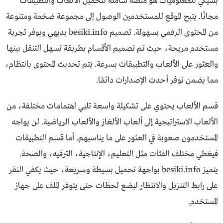
بسيكي للمعلوميات هو منصة شاملة لتحميل الألعاب والتطبيقات
مجانًا. يتيح الموقع للمستخدمين الوصول إلى مجموعة ضخمة ومتنوعة
من المحتوى الرقمي بسهولة. تصميم besiki.info بديهي ويوفر تجربة
مستخدم مريحة، حيث تم تصميم الأقسام بطريقة تسهل التنقل بينها
والعثور على الألعاب والتطبيقات بسرعة. يتم تحديث المحتوى بانتظام،
مما يضمن توفر أحدث الإصدارات دائمًا.
قسم الألعاب يحتوي على تشكيلة واسعة تلبي اهتمامات مختلفة، من
الألعاب الاستراتيجية إلى ألعاب الألغاز والألعاب الرياضية. لن يواجه
المستخدمون صعوبة في العثور على ما يناسبهم. أما قسم التطبيقات
فيغطي مختلف الفئات مثل التعليم، الإنتاجية، الترفيه، والصحة.
يتميز besiki.info بواجهة تحميل بسيطة وسريعة، حيث يكفي النقر
على رابط التنزيل والانتظار لبضع لحظات حتى يتوفر الملف على جهاز
المستخدم.