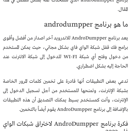
برنامج androdumpper الذي سنتحدث عنه بشكل مفصل في هذا
المقال.
ما هو برنامج androdumpper
يعد برنامج AndroDumpper للاندرويد آخر اصدار من أفضل وأقوى
برامج فك قفل شبكة الواي فاي بشكل مجاني، حيث يمكن المستخدم
من دخول وفتح أي شبكة WI-FI للدخول إلى شبكة الانترنت عند
الحاجة إليه بشكل اضطراري.
تدعي بعض التطبيقات أنها قادرة على تخمين كلمات المرور الخاصة
بشبكة الإنترنت، وتمنحها للمستخدم من أجل تسجيل الدخول إلى
الإنترنت، وأنت كمستخدم بسيط يمكنك التصديق أن هذه التطبيقات
بالإضافة إلى برنامج AndroDumpper يقوم أيضاً بالتخمين.
فكرة برنامج AndroDumpper لاختراق شبكات الواي