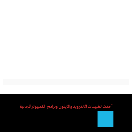
أحدث تطبيقات الاندرويد والايفون وبرامج الكمبيوتر المجانية