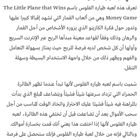
تعرف هذه لعبه طياره الفلوس باسم The Little Plane that Wins
Money Game وهي من ألعاب القمار التي تشهد إقبالا كبيرا عليها
وتدور حول فكرة الكازينو الذي يزوره الأشخاص من أجل القمار
والرهان وذلك وفقاً لقواعد معينة مبدأها الربح عبر الإنترنت السريع
وأولها أن كل شخص لديه فرصة للربح حيث يمتاز بسهولة التعامل
والفهم ويظهر ذلك من خلال واجهة الاستخدام البسيطة وسهلة
التنقل.
سُميت باسم لعبه طياره الفلوس لأنها تبدأ عندما تظهر الطائرة
الحمراء التي تزداد سرعتها شيئاً فشيئاً ويتضاعف المبلغ الذي بدأت
بالمراهنة فيه شيئاً فشيئا عليك الاحتراز واتخاذ الوقت المناسب من أجل
سحب الأموال بعد أن تضاعفت قبل أن تختفي هذه الطائرة، لعبه
طياره الفلوس لأنها إذا اختفت هذا يعني أنك قمت بخسارة أموالك.
وبالتالي فإنه من خلال لعبة طياره الفلوس فإنك ستحصل على فرصة