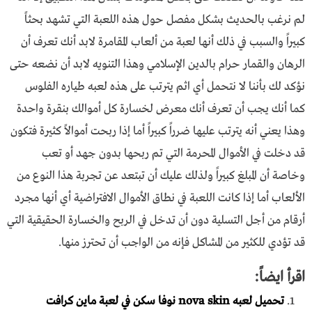
لم نرغب بالحديث بشكل مفصل حول هذه اللعبة التي تشهد بحثاً
كبيراً والسبب في ذلك أنها لعبة من ألعاب المقامرة لابد أنك تعرف أن
الرهان والقمار حرام بالدين الإسلامي وهذا التنويه لابد أن نضعه حتى
نؤكد لك بأننا لا نتحمل أي اثم يترتب على هذه لعبه طياره الفلوس
كما أنك يجب أن تعرف أنك معرض لخسارة كل أموالك بنقرة واحدة
وهذا يعني أنه يترتب عليها ضرراً كبيراً أما إذا ربحت أموالاً كثيرة فتكون
قد دخلت في الأموال المحرمة التي تم ربحها بدون جهد أو تعب
وخاصة أن المبلغ كبيراً ولذلك عليك أن تبتعد عن تجربة هذا النوع من
الألعاب أما إذا كانت اللعبة في نطاق الأموال الافتراضية أي أنها مجرد
أرقام من أجل التسلية دون أن تدخل في الربح والخسارة الحقيقية التي
قد تؤدي للكثير من المشاكل فإنه من الواجب أن تحترز منها.
اقرأ ايضاً:
تحميل لعبه nova skin نوفا سكن في لعبة ماين كرافت