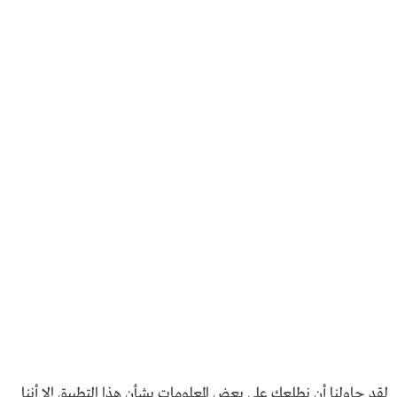
لقد حاولنا أن نطلعك على بعض المعلومات بشأن هذا التطبيق إلا أننا