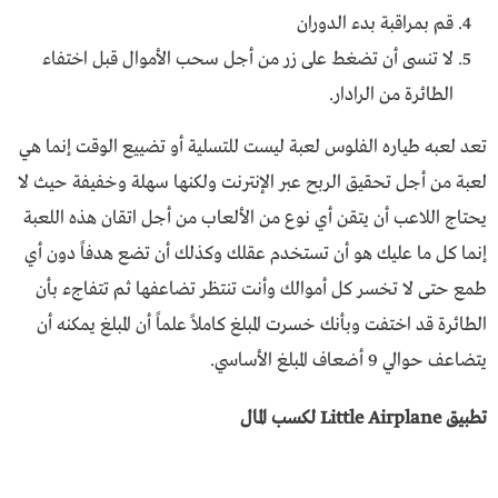
قم بمراقبة بدء الدوران
لا تنسى أن تضغط على زر من أجل سحب الأموال قبل اختفاء
الطائرة من الرادار.
تعد لعبه طياره الفلوس لعبة ليست للتسلية أو تضييع الوقت إنما هي
لعبة من أجل تحقيق الربح عبر الإنترنت ولكنها سهلة وخفيفة حيث لا
يحتاج اللاعب أن يتقن أي نوع من الألعاب من أجل اتقان هذه اللعبة
إنما كل ما عليك هو أن تستخدم عقلك وكذلك أن تضع هدفاً دون أي
طمع حتى لا تخسر كل أموالك وأنت تنتظر تضاعفها ثم تتفاجء بأن
الطائرة قد اختفت وبأنك خسرت المبلغ كاملاً علماً أن المبلغ يمكنه أن
يتضاعف حوالي 9 أضعاف المبلغ الأساسي.
تطبيق Little Airplane لكسب المال