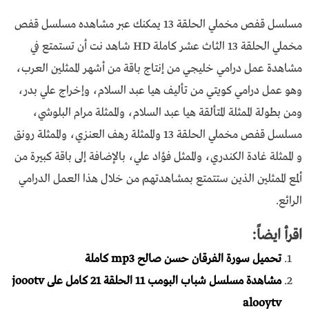
مسلسل قفص مخملي الحلقة 13 يمكنك عبر مشاهده مسلسل قفص
مخملي الحلقة 13 الثاث عشر كاملة HD شاهد نت أن تستمتع في
مشاهدة عمل درامي خليجي من إنتاج باقة من أشهر الممثلين العرب،
وهو عمل درامي كويتي من تأليف هيا عبد السلام، وإخراج علي بدر،
ومن بطولة الممثلة المتألقة هيا عبد السلام، والممثلة مرام البلوشي،
مسلسل قفص مخملي الحلقة 13 والممثلة رهف العنزي، والممثلة رونق
و الممثلة غادة الكندري، والممثل فؤاد علي، بالإضافة إلى باقة كبيرة من
ألمع الممثلين الذين ستتمتع بمشاهدتهم من خلال هذا العمل الدرامي
الرائع.
اقرأ ايضاً:
تحميل سورة الفرقان حسن صالح mp3 كاملة
مشاهدة مسلسل شباب البومب 11 الحلقة 21 كامل على joootv
alooytv