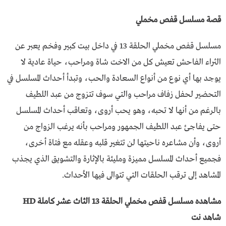
قصة مسلسل قفص مخملي
مسلسل قفص مخملي الحلقة 13 في داخل بيت كبير وفخم يعبر عن
الثراء الفاحش تعيش كل من الاخت شاة ومراحب، حياة عادية لا
يوجد بها أي نوع من أنواع السعادة والحب، وتبدأ أحداث المسلسل في
التحضير لحفل زفاف مراحب والتي سوف تتزوج من عبد اللطيف
بالرغم من أنها لا تحبه، وهو يحب أروى، وتعاقب أحداث المسلسل
حتى يفاجئ عبد اللطيف الجمهور ومراحب بأنه يرغب الزواج من
أروى، وأن مشاعره ناحيتها لن تتغير قلبه وعقله مع فتاة أخرى،
فجميع أحداث المسلسل مميزة ومليئة بالإثارة والتشويق الذي يجذب
المشاهد إلى ترقب الحلقات التي تتوالى فيها الأحداث.
مشاهده مسلسل قفص مخملي الحلقة 13 الثاث عشر كاملة HD
شاهد نت