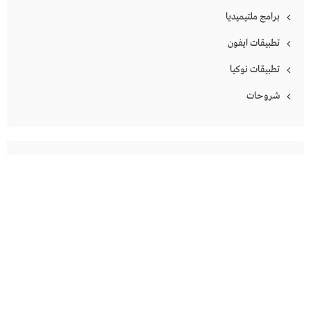
برامج ملتيميديا
تطبيقات ايفون
تطبيقات نوكيا
شروحات