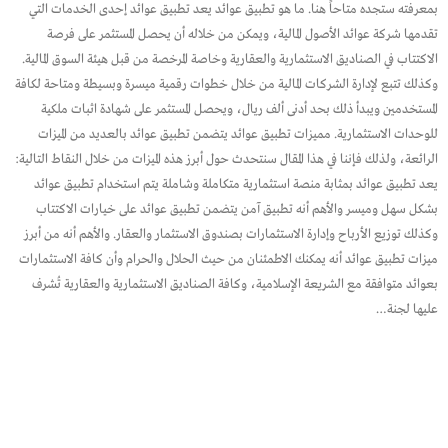
بمعرفته ستجده متاحاً هنا. ما هو تطبيق عوائد يعد تطبيق عوائد إحدى الخدمات التي
تقدمها شركة عوائد الأصول المالية، ويمكن من خلاله أن يحصل المستثمر على فرصة
الاكتتاب في الصناديق الاستثمارية والعقارية وخاصة المرخصة من قبل هيئة السوق المالية.
وكذلك تتبع لإدارة الشركات المالية من خلال خطوات رقمية ميسرة وبسيطة ومتاحة لكافة
المستخدمين ويبدأ ذلك بحد أدنى ألف ريال، ويحصل المستثمر على شهادة اثبات ملكية
للوحدات الاستثمارية. مميزات تطبيق عوائد يتضمن تطبيق عوائد بالعديد من الميزات
الرائعة، ولذلك فإننا في هذا المقال سنتحدث حول أبرز هذه الميزات من خلال النقاط التالية:
يعد تطبيق عوائد بمثابة منصة استثمارية متكاملة وشاملة يتم استخدام تطبيق عوائد
بشكل سهل وميسر والأهم أنه تطبيق آمن يتضمن تطبيق عوائد على خيارات الاكتتاب
وكذلك توزيع الأرباح وإدارة الاستثمارات بصندوق الاستثمار والعقار. والأهم أنه من أبرز
ميزات تطبيق عوائد أنه يمكنك الاطمئنان من حيث الحلال والحرام وأن كافة الاستثمارات
بعوائد متوافقة مع الشريعة الإسلامية، وكافة الصناديق الاستثمارية والعقارية تُشرف
عليها لجنة…