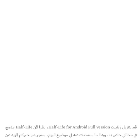
قم بتنزيل وتثبيت Half-Life for Android Full Version، نظرا لأن Half-Life مدمج
في محاكي خاص به، وهذا ما سنتحدث عنه في موضوع اليوم، سنجربه ونخبركم المزيد عن