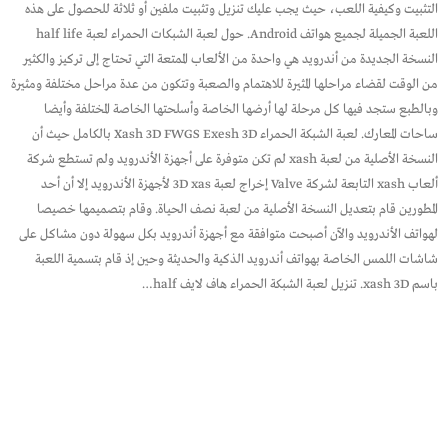
التثبيت وكيفية اللعب، حيث يجب عليك تنزيل وتثبيت ملفين أو ثلاثة للحصول على هذه
اللعبة الجميلة لجميع هواتف Android. حول لعبة الشبكات الحمراء لعبة half life
النسخة الجديدة من أندرويد هي واحدة من الألعاب الممتعة التي تحتاج إلى تركيز والكثير
من الوقت لقضاء مراحلها المثيرة للاهتمام والصعبة وتتكون من عدة مراحل مختلفة ومثيرة
وبالطبع ستجد فيها كل مرحلة لها أرضها الخاصة وأسلحتها الخاصة المختلفة وأيضا
ساحات المعارك. لعبة الشبكة الحمراء Xash 3D FWGS Exesh 3D بالكامل حيث أن
النسخة الأصلية من لعبة xash لم تكن متوفرة على أجهزة الأندرويد ولم تستطع شركة
ألعاب xash التابعة لشركة Valve إخراج لعبة 3D xas لأجهزة الأندرويد إلا أن أحد
المطورين قام بتعديل النسخة الأصلية من لعبة نصف الحياة. وقام بتصميمها خصيصا
لهواتف الأندرويد والآن أصبحت متوافقة مع أجهزة أندرويد بكل سهولة دون مشاكل على
شاشات اللمس الخاصة بهواتف أندرويد الذكية والحديثة وحين إذ قام بتسمية اللعبة
باسم xash 3D. تنزيل لعبة الشبكة الحمراء هاف لايف half…