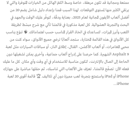
ممتعة ومجانية قد تكون مرهقة، خاصة وسط الكمّ الهائل من الخيارات المتوفرة والتي لا
يرتقي الكثير منها لمستوى التوقعات. لهذا السبب قمنا بإعداد دليل شامل يضم 20 من
أفضل ألعاب الآيفون المجانية لعام 2025، بعناية ودقّة، لتوفّر عليك الوقت والجهد في
البحث والتجربة العشوائية. كل لعبة مذكورة في قائمتنا تأتي مع شرح مبسّط لطريقة
اللعب وأبرز الميزات، لتساعدك في اتخاذ القرار المناسب حسب اهتماماتك. 🧠 تنوّع يناسب
كل الأذواق في هذه القائمة المختارة، ستجد ألعابًا ترضي جميع الأذواق، سواء كنت من
محبي المغامرات، أو ألعاب الأكشن، القتال، إطلاق النار، أو سباقات السيارات مثل لعبة
Asphalt 9 الشهيرة. كما حرصنا على إدراج ألعاب جماعية، وأخرى يمكن تشغيلها دون
الحاجة إلى اتصال بالإنترنت، لتكون مناسبة للاستخدام في أي وقت وأي مكان. كل ما عليك
فعله الآن: تصفّح قائمتنا، تعرّف على الألعاب التي تناسبك، ثم حمّلها مباشرة على جهازك
iPhone أو iPad واستمتع بتجربة لعب مميزة دون أي تكاليف. 🏆 قائمة أقوى 20 لعبة
iPhone…