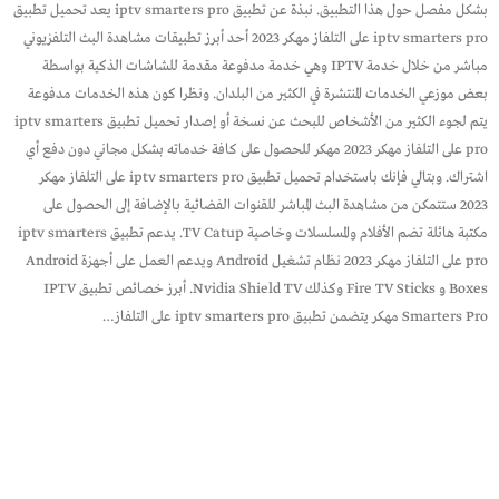
بشكل مفصل حول هذا التطبيق. نبذة عن تطبيق iptv smarters pro يعد تحميل تطبيق
iptv smarters pro على التلفاز مهكر 2023 أحد أبرز تطبيقات مشاهدة البث التلفزيوني
مباشر من خلال خدمة IPTV وهي خدمة مدفوعة مقدمة للشاشات الذكية بواسطة
بعض موزعي الخدمات المنتشرة في الكثير من البلدان. ونظرا كون هذه الخدمات مدفوعة
يتم لجوء الكثير من الأشخاص للبحث عن نسخة أو إصدار تحميل تطبيق iptv smarters
pro على التلفاز مهكر 2023 مهكر للحصول على كافة خدماته بشكل مجاني دون دفع أي
اشتراك. وبتالي فإنك باستخدام تحميل تطبيق iptv smarters pro على التلفاز مهكر
2023 ستتمكن من مشاهدة البث المباشر للقنوات الفضائية بالإضافة إلى الحصول على
مكتبة هائلة تضم الأفلام والمسلسلات وخاصية TV Catup. يدعم تطبيق iptv smarters
pro على التلفاز مهكر 2023 نظام تشغيل Android ويدعم العمل على أجهزة Android
Boxes و Fire TV Sticks وكذلك Nvidia Shield TV. أبرز خصائص تطبيق IPTV
Smarters Pro مهكر يتضمن تطبيق iptv smarters pro على التلفاز…