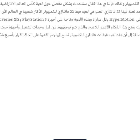
قم بإكمال قراءة المقال حتى النهاية. ما هي لعبه فيفا 22 فانتازي تعد لعبة فيفا 22 فانتازي ال
يث يمنح هذا الذكاء الأعمق للاعبين والذي يتم توجيههم من قبل وحدات تشغيل وأجهزة حيث يم