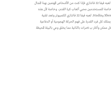
يبحث الكثير من محبي ألعاب كرة القدم عن لعبه فيفا 22 فانتازي للكمبيوتر ولذلك فإننا في هذا المقال سنتحدث بشكل مفصل حول لعبة كأس العالم الافتراضية لعبه فيفا 22 فانتازي فإذا كنت من الأشخاص المهتمين بهذا المجال
عب هي لعبه فيفا 22 فانتازي للكمبيوتر الأكثر شعبية في العالم الآن خاصة للمستخدمين محبي ألعاب كرة القدم، وخاصة لأن هذه
اللعبة تستخدم تقنية بيئة اللعب الجديدة وهي تقنية مبتكرة بناءً على HyperMotion بكل مباراة وهذه اللعبة متاحة على أجهزة PlayStation 5 وXbox Series X|S وStadia. لعبه فيفا 22 فانتازي للكمبيوتر وتعد تقنية
تلك كل فرد القدرة على فهم الحركة الهجومية أو الدفاعية
وتحديد الحركة بشكل أفضل بما يخلق مستوى واقعي مثالي. بالإضافة إلى أن هذه لعبه فيفا 22 فانتازي للكمبيوتر تمنح المهاجم القدرة على اتخاذ القرار بأسرع شكل ممكن وأكثر ب 6مرات بالثانية مما يخلق وعي بالبيئة المحيطة