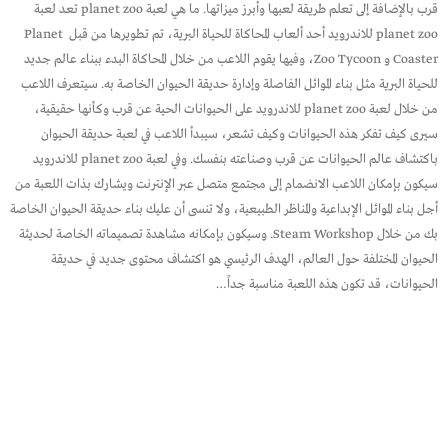
قرب بالإضافة إلى تعلم طريقة لعبها وأبرز ميزاتها. ما هي لعبة planet zoo تعد لعبة
planet zoo للاندرويد أحد ألعاب المحاكاة للحياة البرية، تم تطويرها من قبل Planet
Coaster و Zoo Tycoon، وفيها يقوم اللاعب من خلال المحاكاة البدء ببناء عالم جديد
للحياة البرية مثل بناء الموائل الفاصلة وإدارة حديقة الحيوان الخاصة به. سيتعرف اللاعب
من خلال لعبة planet zoo للاندرويد على الحيوانات الحية عن قرب وكأنها حقيقية،
سيرى كيف تفكر هذه الحيوانات وكيف تشعر، سيبدأ اللاعب في لعبة حديقة الحيوان
باكتشاف عالم الحيوانات عن قرب وصناعته بنفسك. وفي لعبة planet zoo للاندرويد
سيكون بإمكان اللاعب الانضمام إلى مجتمع متصل عبر الإنترنت ويشارك بذات اللعبة من
أجل بناء الموائل الإبداعية والمناظر الطبيعية، ولا تنسى أن عليك بناء حديقة الحيوان الخاصة
بك من خلال Steam Workshop. وسيكون بإمكانه مشاهدة تصميماته الخاصة لحديثة
الحيوان المختلفة حول العالم، الهدف الرئيسي هو اكتشاف محتوى جديد في حديقة
الحيوانات، قد تكون هذه اللعبة مناسبة جداً…